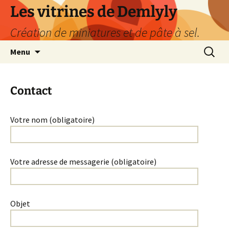
Les vitrines de Demlyly
Création de miniatures et de pâte à sel.
Aller
Recherc
Menu
au
contenu
Contact
Votre nom (obligatoire)
Votre adresse de messagerie (obligatoire)
Objet