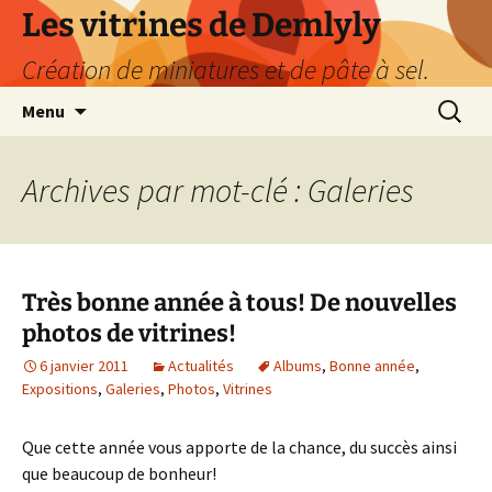
Les vitrines de Demlyly
Création de miniatures et de pâte à sel.
Aller
Recherc
Menu
au
contenu
Archives par mot-clé : Galeries
Très bonne année à tous! De nouvelles
photos de vitrines!
6 janvier 2011
Actualités
Albums
,
Bonne année
,
Expositions
,
Galeries
,
Photos
,
Vitrines
Que cette année vous apporte de la chance, du succès ainsi
que beaucoup de bonheur!