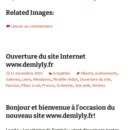
Related Images:
Laisser un commentaire
Ouverture du site Internet
www.demlyly.fr
11 novembre 2010
Actualités
Albums
,
Evénements
,
Galeries
,
Liens
,
Miniatures
,
Modèle réduit
,
Ouverture du site
,
Passion
,
Pâtes à sel
,
Presse
,
Scénette
,
Site web
,
Vitrines
Bonjour et bienvenue à l’occasion du
nouveau site www.demlyly.fr!
Le site « Les vitrines de Demlyly » vient d’ouvrir ses portes.